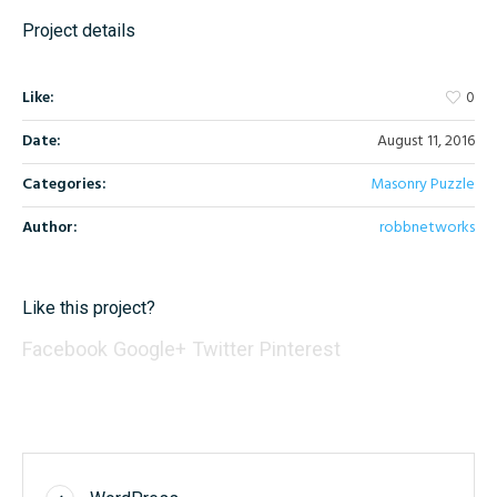
Project details
Like:
0
Date:
August 11, 2016
Categories:
Masonry Puzzle
Author:
robbnetworks
Like this project?
Facebook
Google+
Twitter
Pinterest