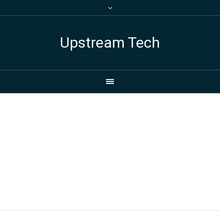
Upstream Tech
Project Category:
<span>Masonry
Puzzle</span>
Home
/
Masonry Puzzle