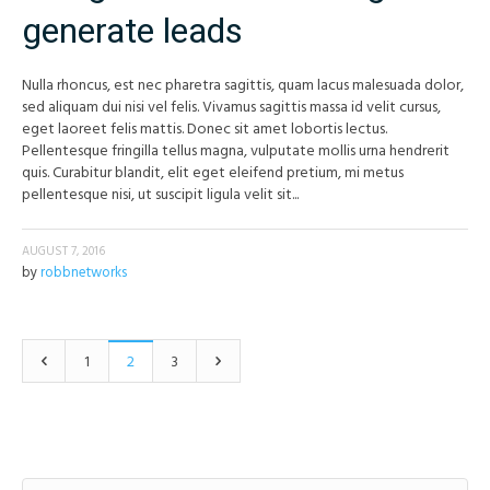
generate leads
Nulla rhoncus, est nec pharetra sagittis, quam lacus malesuada dolor,
sed aliquam dui nisi vel felis. Vivamus sagittis massa id velit cursus,
eget laoreet felis mattis. Donec sit amet lobortis lectus.
Pellentesque fringilla tellus magna, vulputate mollis urna hendrerit
quis. Curabitur blandit, elit eget eleifend pretium, mi metus
pellentesque nisi, ut suscipit ligula velit sit...
AUGUST 7, 2016
by
robbnetworks
1
2
3