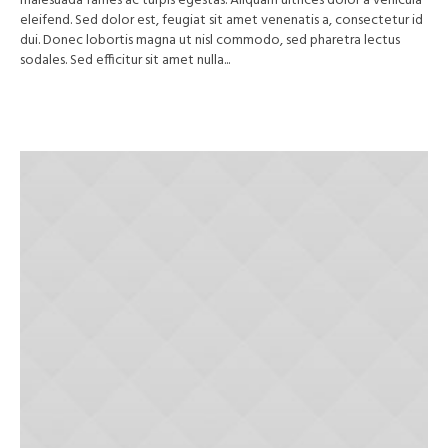
malesuada fames ac turpis egestas. Aliquam ultrices dolor a vehicula
eleifend. Sed dolor est, feugiat sit amet venenatis a, consectetur id
dui. Donec lobortis magna ut nisl commodo, sed pharetra lectus
sodales. Sed efficitur sit amet nulla...