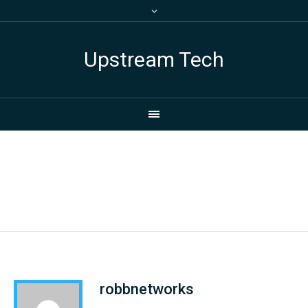
Upstream Tech
Author:
robbnetworks
Home
/
robbnetworks
robbnetworks